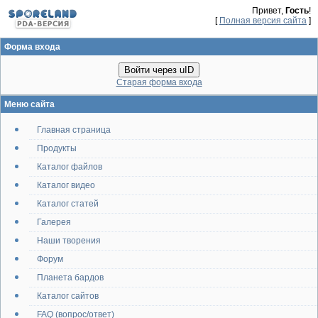
Привет,
Гость
!
[
Полная версия сайта
]
Форма входа
Войти через uID
Старая форма входа
Меню сайта
Главная страница
Продукты
Каталог файлов
Каталог видео
Каталог статей
Галерея
Наши творения
Форум
Планета бардов
Каталог сайтов
FAQ (вопрос/ответ)