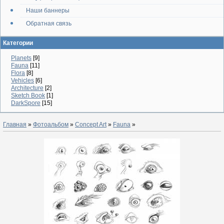
Наши баннеры
Обратная связь
Категории
Planets
[9]
Fauna
[11]
Flora
[8]
Vehicles
[6]
Architecture
[2]
Sketch Book
[1]
DarkSpore
[15]
Главная
»
Фотоальбом
»
Concept Art
»
Fauna
»