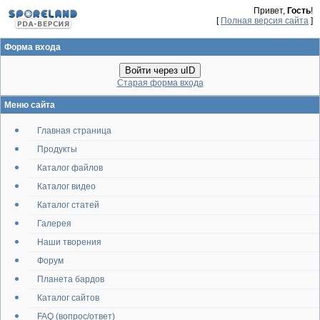
Привет,
Гость
!
[
Полная версия сайта
]
Форма входа
Войти через uID
Старая форма входа
Меню сайта
Главная страница
Продукты
Каталог файлов
Каталог видео
Каталог статей
Галерея
Наши творения
Форум
Планета бардов
Каталог сайтов
FAQ (вопрос/ответ)