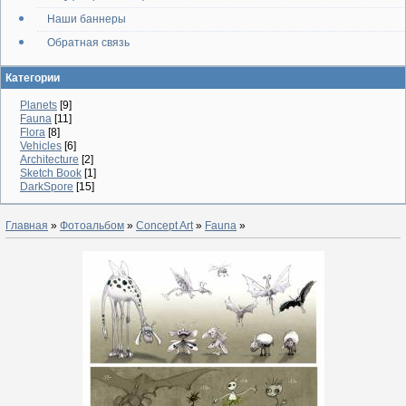
Наши баннеры
Обратная связь
Категории
Planets
[9]
Fauna
[11]
Flora
[8]
Vehicles
[6]
Architecture
[2]
Sketch Book
[1]
DarkSpore
[15]
Главная
»
Фотоальбом
»
Concept Art
»
Fauna
»