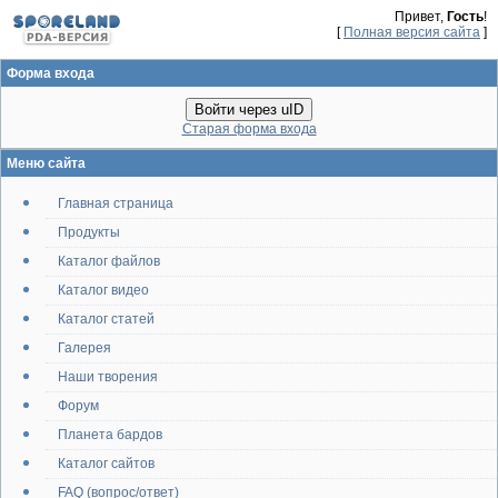
Привет,
Гость
!
[
Полная версия сайта
]
Форма входа
Войти через uID
Старая форма входа
Меню сайта
Главная страница
Продукты
Каталог файлов
Каталог видео
Каталог статей
Галерея
Наши творения
Форум
Планета бардов
Каталог сайтов
FAQ (вопрос/ответ)