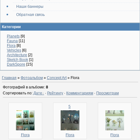
Наши баннеры
Обратная связь
Категории
Planets
[9]
Fauna
[11]
Flora
[8]
Vehicles
[6]
Architecture
[2]
Sketch Book
[1]
DarkSpore
[15]
Главная
»
Фотоальбом
»
Concept Art
» Flora
Фотографий в альбоме
:
8
Сортировать по
:
Дате
·
Рейтингу
·
Комментариям
·
Просмотрам
5
Flora
Flora
Flora