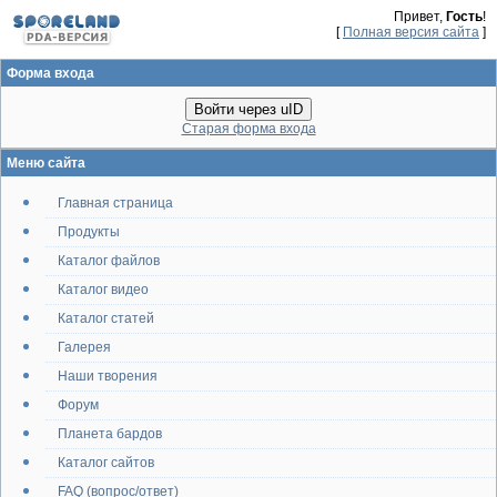
Привет,
Гость
!
[
Полная версия сайта
]
Форма входа
Войти через uID
Старая форма входа
Меню сайта
Главная страница
Продукты
Каталог файлов
Каталог видео
Каталог статей
Галерея
Наши творения
Форум
Планета бардов
Каталог сайтов
FAQ (вопрос/ответ)