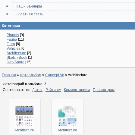
Наши баннеры
Обратная связь
Категории
Planets
[9]
Fauna
[11]
Flora
[8]
Vehicles
[6]
Architecture
[2]
Sketch Book
[1]
DarkSpore
[15]
Главная
»
Фотоальбом
»
Concept Art
» Architecture
Фотографий в альбоме
:
2
Сортировать по
:
Дате
·
Рейтингу
·
Комментариям
·
Просмотрам
Architecture
Architecture