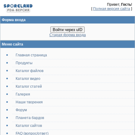
Привет,
Гость
!
[
Полная версия сайта
]
Форма входа
Войти через uID
Старая форма входа
Меню сайта
Главная страница
Продукты
Каталог файлов
Каталог видео
Каталог статей
Галерея
Наши творения
Форум
Планета бардов
Каталог сайтов
FAQ (вопрос/ответ)