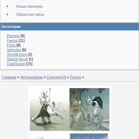
Наши баннеры
Обратная связь
Категории
Planets
[9]
Fauna
[11]
Flora
[8]
Vehicles
[6]
Architecture
[2]
Sketch Book
[1]
DarkSpore
[15]
Главная
»
Фотоальбом
»
Concept Art
»
Fauna
»