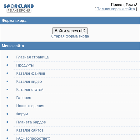
Привет,
Гость
!
[
Полная версия сайта
]
Форма входа
Войти через uID
Старая форма входа
Меню сайта
Главная страница
Продукты
Каталог файлов
Каталог видео
Каталог статей
Галерея
Наши творения
Форум
Планета бардов
Каталог сайтов
FAQ (вопрос/ответ)