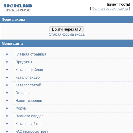
Привет,
Гость
!
[
Полная версия сайта
]
Форма входа
Войти через uID
Старая форма входа
Меню сайта
Главная страница
Продукты
Каталог файлов
Каталог видео
Каталог статей
Галерея
Наши творения
Форум
Планета бардов
Каталог сайтов
FAQ (вопрос/ответ)