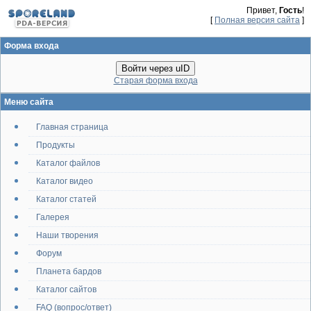
Привет,
Гость
!
[
Полная версия сайта
]
Форма входа
Войти через uID
Старая форма входа
Меню сайта
Главная страница
Продукты
Каталог файлов
Каталог видео
Каталог статей
Галерея
Наши творения
Форум
Планета бардов
Каталог сайтов
FAQ (вопрос/ответ)