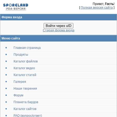
Привет,
Гость
!
[
Полная версия сайта
]
Форма входа
Войти через uID
Старая форма входа
Меню сайта
Главная страница
Продукты
Каталог файлов
Каталог видео
Каталог статей
Галерея
Наши творения
Форум
Планета бардов
Каталог сайтов
FAQ (вопрос/ответ)