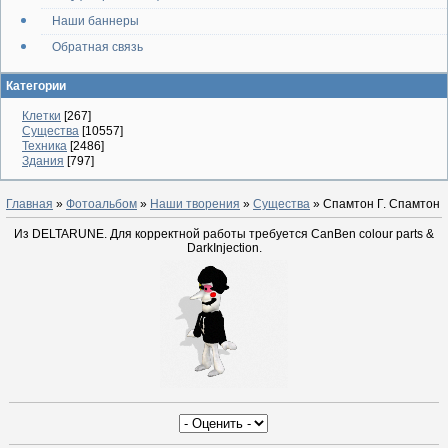
Наши баннеры
Обратная связь
Категории
Клетки
[267]
Существа
[10557]
Техника
[2486]
Здания
[797]
Главная
»
Фотоальбом
»
Наши творения
»
Существа
» Спамтон Г. Спамтон
Из DELTARUNE. Для корректной работы требуется CanBen colour parts &
DarkInjection.