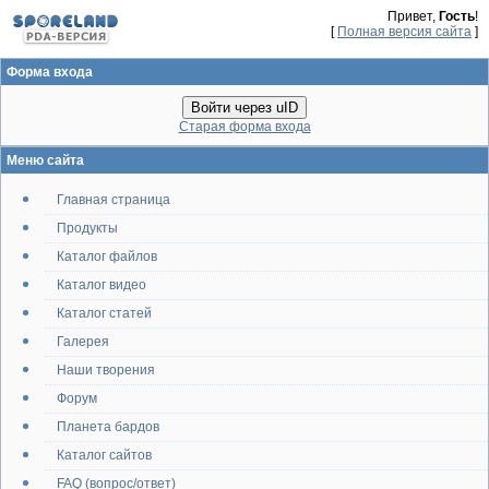
Привет,
Гость
!
[
Полная версия сайта
]
Форма входа
Войти через uID
Старая форма входа
Меню сайта
Главная страница
Продукты
Каталог файлов
Каталог видео
Каталог статей
Галерея
Наши творения
Форум
Планета бардов
Каталог сайтов
FAQ (вопрос/ответ)