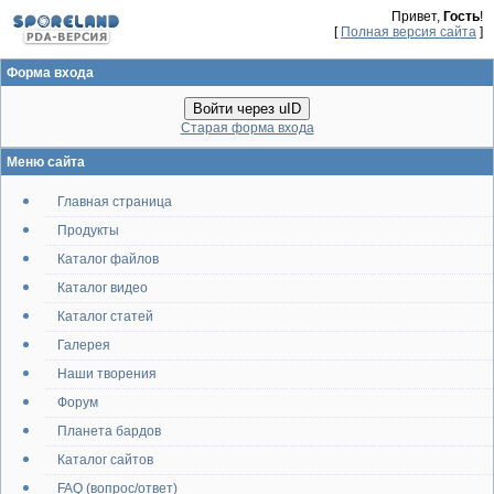
Привет,
Гость
!
[
Полная версия сайта
]
Форма входа
Войти через uID
Старая форма входа
Меню сайта
Главная страница
Продукты
Каталог файлов
Каталог видео
Каталог статей
Галерея
Наши творения
Форум
Планета бардов
Каталог сайтов
FAQ (вопрос/ответ)