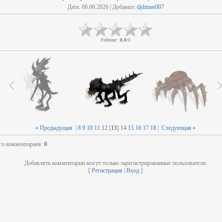
Дата
: 06.06.2026 |
Добавил
:
djdimas007
Рейтинг
:
0.0
/
0
« Предыдущая
|
8
9
10
11
12
[
13
]
14
15
16
17
18
|
Следующая »
го комментариев
:
0
Добавлять комментарии могут только зарегистрированные пользователи.
[
Регистрация
|
Вход
]