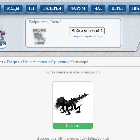
МОДЫ
ГП
ГАЛЕРЕЯ
ФОРУМ
ЧАТ
ИГРЫ
ПРА
Доброе утро, Гость !
Войти через uID
Старая форма входа
ая
»
Галерея
»
Наши творения
»
Существа
» Ксеноморф
ну тут понятно и нечего описывать
Скачать
Просмотров
: 58 |
Размеры
: 128x128px/23.7Kb