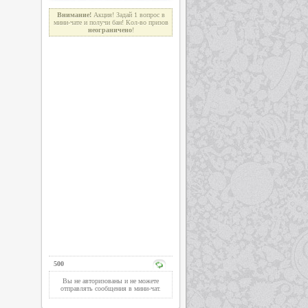
Внимание!
Акция! Задай 1 вопрос в
мини-чате и получи бан! Кол-во призов
неограниче
н
о
!
500
Вы не авторизованы и не можете
отправлять сообщения в мини-чат.