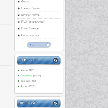
Форум
Планета бардов
Каталог сайтов
FAQ (вопрос/ответ)
Наши баннеры
Обратная связь
КАТЕГОРИИ
Клетки
[267]
Существа
[10557]
Техника
[2486]
Здания
[797]
МИНИ-ЧАТ