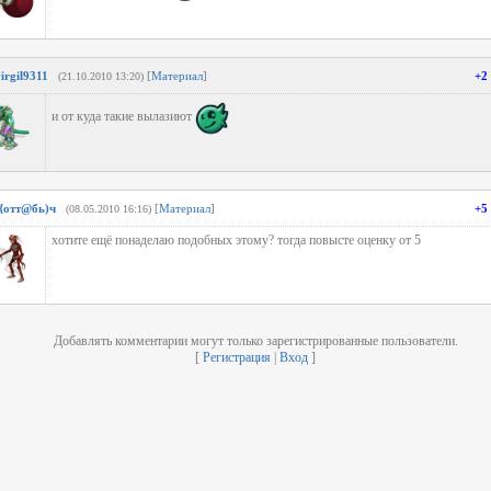
irgil9311
[
Материал
]
+2
(21.10.2010 13:20)
и от куда такие вылазиют
}{oтт@бь)ч
[
Материал
]
+5
(08.05.2010 16:16)
хотите ещё понаделаю подобных этому? тогда повысте оценку от 5
Добавлять комментарии могут только зарегистрированные пользователи.
[
Регистрация
|
Вход
]