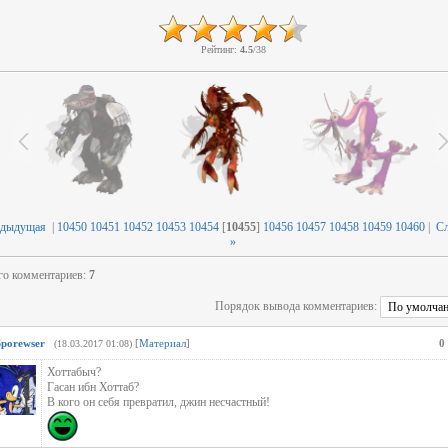
Рейтинг
:
4.5
/
38
едыдущая
|
10450
10451
10452
10453
10454
[
10455
]
10456
10457
10458
10459
10460
|
С
»
го комментариев
:
7
Порядок вывода комментариев:
Sporewser
[
Материал
]
0
(18.03.2017 01:08)
Хоттабыч?
Гасан ибн Хоттаб?
В кого он себя превратил, джин несчастный!