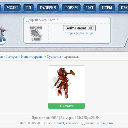
МОДЫ
ГП
ГАЛЕРЕЯ
ФОРУМ
ЧАТ
ИГРЫ
ПРА
Добрый вечер, Гость !
Войти через uID
Старая форма входа
ая
»
Галерея
»
Наши творения
»
Существа
» хранитель
Скачать
Просмотров
: 6636 |
Размеры
: 128x128px/26.8Kb
Дата
: 08.05.2010 |
Теги
:
xranitel
,
хранитель
|
Добавил
:
}{oтт@бь)ч