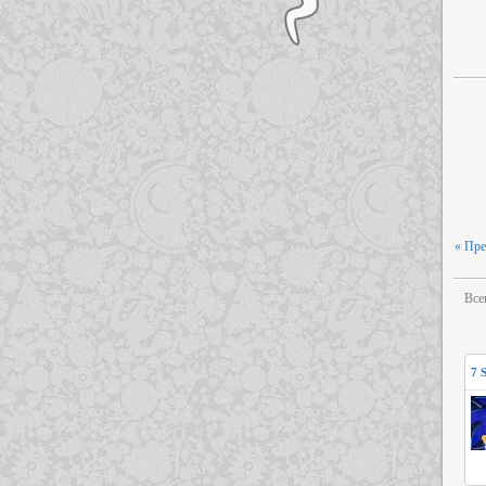
« Пр
Все
7