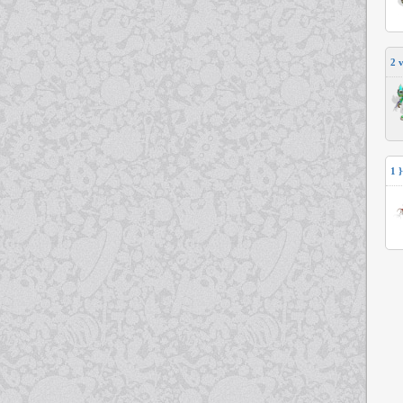
2
v
1