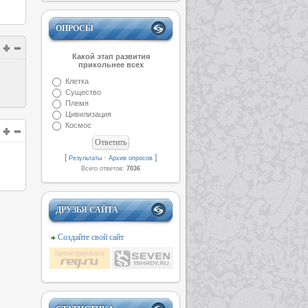
ОПРОСЫ
Какой этап развития
прикольнее всех
Клетка
Существо
Племя
Цивилизация
Космос
[
·
]
Результаты
Архив опросов
Всего ответов:
7036
ДРУЗЬЯ САЙТА
Создайте свой сайт