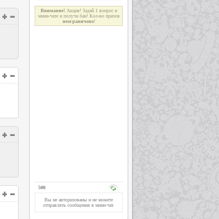
Внимание!
Акция! Задай 1 вопрос в
мини-чате и получи бан! Кол-во призов
неограниче
н
о
!
500
Вы не авторизованы и не можете
отправлять сообщения в мини-чат.