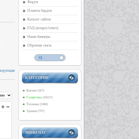
Форум
Планета бардов
Каталог сайтов
FAQ (вопрос/ответ)
Наши баннеры
Обратная связь
ледующая
КАТЕГОРИИ
Клетки
[267]
Существа
[10557]
Техника
[2486]
Здания
[797]
МИНИ-ЧАТ