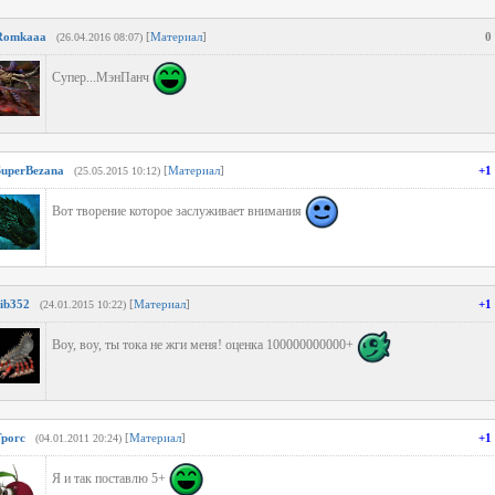
Romkaaa
[
Материал
]
0
(26.04.2016 08:07)
Супер...МэнПанч
SuperBezana
[
Материал
]
+1
(25.05.2015 10:12)
Вот творение которое заслуживает внимания
zib352
[
Материал
]
+1
(24.01.2015 10:22)
Воу, воу, ты тока не жги меня! оценка 100000000000+
Грогс
[
Материал
]
+1
(04.01.2011 20:24)
Я и так поставлю 5+