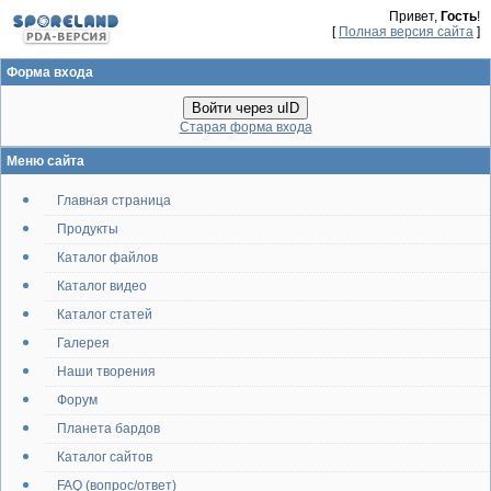
Привет,
Гость
!
[
Полная версия сайта
]
Форма входа
Войти через uID
Старая форма входа
Меню сайта
Главная страница
Продукты
Каталог файлов
Каталог видео
Каталог статей
Галерея
Наши творения
Форум
Планета бардов
Каталог сайтов
FAQ (вопрос/ответ)