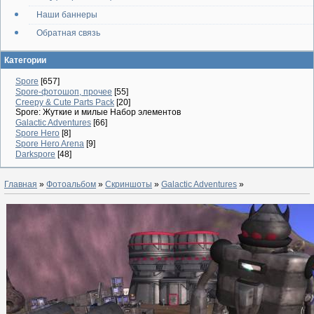
Наши баннеры
Обратная связь
Категории
Spore
[657]
Spore-фотошоп, прочее
[55]
Creepy & Cute Parts Pack
[20]
Spore: Жуткие и милые Набор элементов
Galactic Adventures
[66]
Spore Hero
[8]
Spore Hero Arena
[9]
Darkspore
[48]
Главная
»
Фотоальбом
»
Скриншоты
»
Galactic Adventures
»