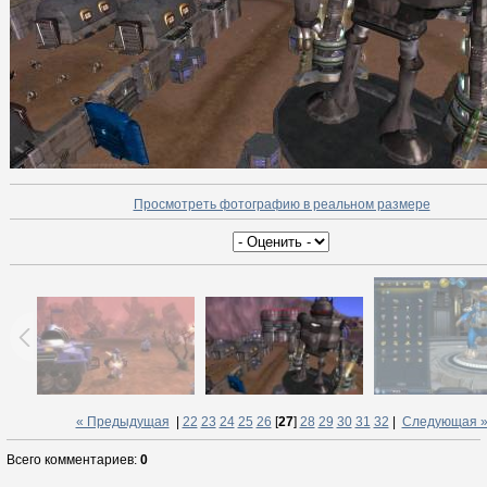
Просмотреть фотографию в реальном размере
« Предыдущая
|
22
23
24
25
26
[
27
]
28
29
30
31
32
|
Следующая 
Всего комментариев
:
0