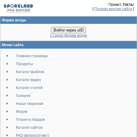
Привет,
Гость
!
[
Полная версия сайта
]
Форма входа
Войти через uID
Старая форма входа
Меню сайта
Главная страница
Продукты
Каталог файлов
Каталог видео
Каталог статей
Галерея
Наши творения
Форум
Планета бардов
Каталог сайтов
FAQ (вопрос/ответ)