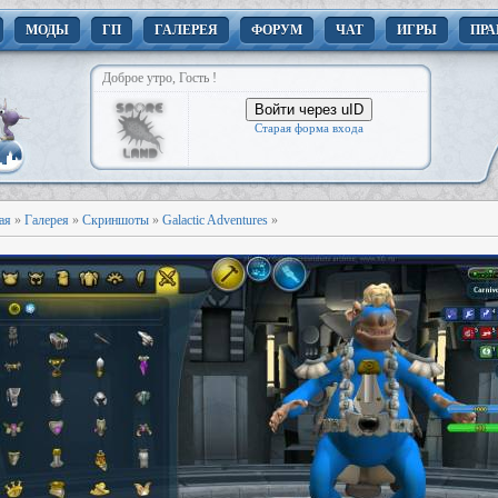
МОДЫ
ГП
ГАЛЕРЕЯ
ФОРУМ
ЧАТ
ИГРЫ
ПРА
Доброе утро, Гость !
Войти через uID
Старая форма входа
ая
»
Галерея
»
Скриншоты
»
Galactic Adventures
»