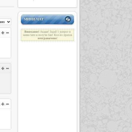
МИНИ-ЧАТ
Внимание!
Акция! Задай 1 вопрос в
мини-чате и получи бан! Кол-во призов
неограниче
н
о
!