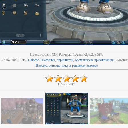
Просмотров
: 7436 |
Размеры
: 1025x772px/253.5Kb
а
: 25.04.2009 |
Теги
:
Galactic Adventures
,
скриншоты
,
Космические приключения
|
Добави
Просмотреть картинку в реальном размере
Рейтинг
:
4.8
/
4