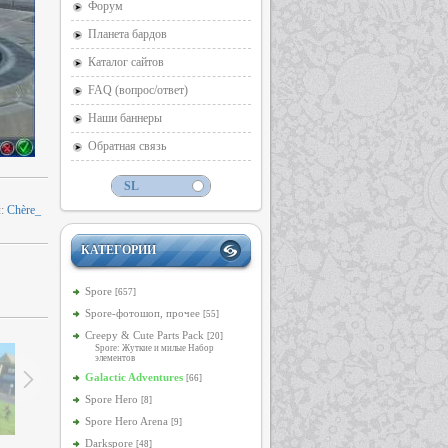
Форум
Планета бардов
Каталог сайтов
FAQ (вопрос/ответ)
Наши баннеры
Обратная связь
л
:
Chère_
КАТЕГОРИИ
Spore
[657]
Spore-фотошоп, прочее
[55]
Creepy & Cute Parts Pack
[20]
Spore: Жуткие и милые Набор
элементов
Galactic Adventures
[66]
Spore Hero
[8]
Spore Hero Arena
[9]
Darkspore
[48]