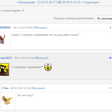
« Предыдущая
|
23
24
25
26
27
[
28
]
29
30
31
32
33
|
Следующая »
го комментариев
:
5
Порядок вывода комментариев:
HDMI001
[
Материал
]
0
(28.12.2016 09:09)
какая 2 страница снаряжения что за мод дайте сылку!
Сергей123
[
Материал
]
+4
(01.11.2013 16:54)
2 страницы снаряжение?!
3
Лев
[
Материал
]
0
(09.02.2014 14:53)
Это что мод?