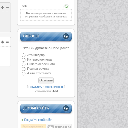
500
Вы не авторизованы и не можете
отправлять сообщения в мини-чат.
ОПРОСЫ
Что Вы думаете о DarkSpore?
Это шедевр
Интересная игра
Ничего особенного
Полная ерунда
А что это такое?
[
·
]
Результаты
Архив опросов
Всего ответов:
4751
ДРУЗЬЯ САЙТА
Создайте свой сайт