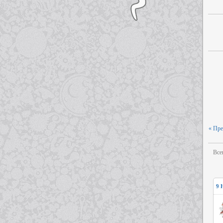
« Пр
Все
9