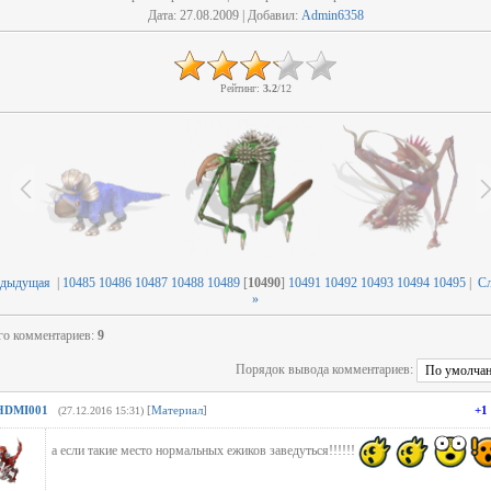
Дата
: 27.08.2009 |
Добавил
:
Admin6358
Рейтинг
:
3.2
/
12
едыдущая
|
10485
10486
10487
10488
10489
[
10490
]
10491
10492
10493
10494
10495
|
С
»
го комментариев
:
9
Порядок вывода комментариев:
HDMI001
[
Материал
]
+1
(27.12.2016 15:31)
а если такие место нормальных ежиков заведуться!!!!!!