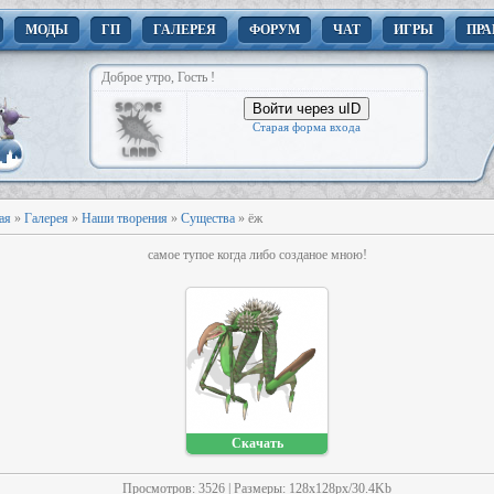
МОДЫ
ГП
ГАЛЕРЕЯ
ФОРУМ
ЧАТ
ИГРЫ
ПРА
Доброе утро, Гость !
Войти через uID
Старая форма входа
ая
»
Галерея
»
Наши творения
»
Существа
» ёж
самое тупое когда либо созданое мною!
Скачать
Просмотров
: 3526 |
Размеры
: 128x128px/30.4Kb