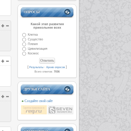
ОПРОСЫ
Какой этап развития
прикольнее всех
Клетка
Существо
Племя
Цивилизация
Космос
[
·
]
Результаты
Архив опросов
Всего ответов:
7036
ДРУЗЬЯ САЙТА
Создайте свой сайт