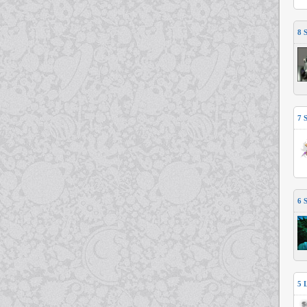
8
7
6
5