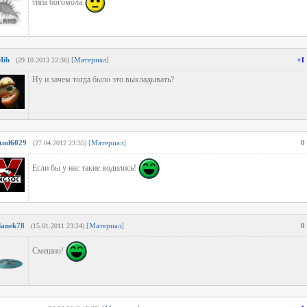
типа богомола
Mih
[
Материал
]
+1
(29.10.2013 22:36)
Ну и зачем тогда было это выкладывать?
And6029
[
Материал
]
0
(27.04.2012 23:35)
Если бы у нас такие водились!
danek78
[
Материал
]
0
(15.01.2011 23:24)
Смешно!