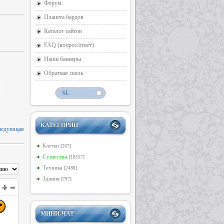
Форум
Планета бардов
Каталог сайтов
FAQ (вопрос/ответ)
Наши баннеры
Обратная связь
КАТЕГОРИИ
ледующая
Клетки
[267]
Существа
[10557]
Техника
[2486]
Здания
[797]
МИНИ-ЧАТ