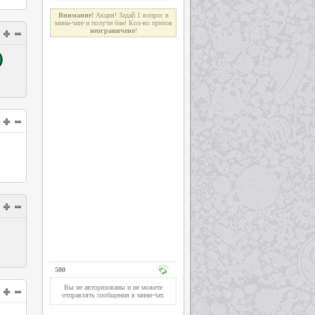
Внимание!
Акция! Задай 1 вопрос в
мини-чате и получи бан! Кол-во призов
неограниче
н
о
!
500
Вы не авторизованы и не можете
отправлять сообщения в мини-чат.