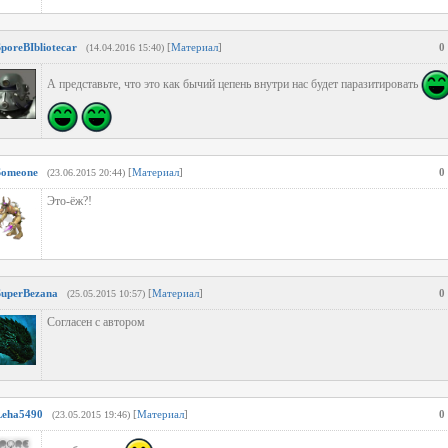
SporeBIbliotecar
[
Материал
]
0
(14.04.2016 15:40)
А представьте, что это как бычий цепень внутри нас будет паразитировать
Someone
[
Материал
]
0
(23.06.2015 20:44)
Это-ёж?!
SuperBezana
[
Материал
]
0
(25.05.2015 10:57)
Согласен с автором
Leha5490
[
Материал
]
0
(23.05.2015 19:46)