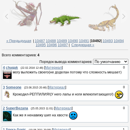
« Предыдущая
|
10487
10488
10489
10490
10491
[
10492
]
10493
10494
10495
10496
10497
|
Следующая »
Всего комментариев
:
4
Порядок вывода комментариев:
4
chugak
[
Материал
]
0
(22.02.2016 12:46)
могу выложить своего(не доделан потому что сложность мешает)
3
Someone
[
Материал
]
0
(23.06.2015 20:46)
Крокодил-РЕПТИЛИЯ!(У него лапы и ноги млекопитающего!)
2
SuperBezana
[
Материал
]
0
(25.05.2015 11:01)
Как же я ненавижу шип на хвосте
1
Spora-Sonic
[
Материал
]
1