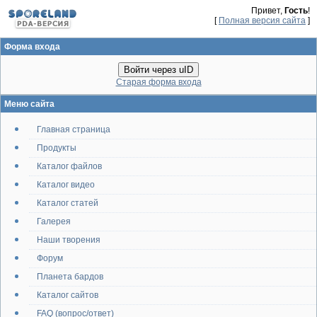
Привет,
Гость
!
[
Полная версия сайта
]
Форма входа
Войти через uID
Старая форма входа
Меню сайта
Главная страница
Продукты
Каталог файлов
Каталог видео
Каталог статей
Галерея
Наши творения
Форум
Планета бардов
Каталог сайтов
FAQ (вопрос/ответ)