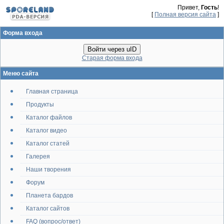
Привет,
Гость
!
[
Полная версия сайта
]
Форма входа
Войти через uID
Старая форма входа
Меню сайта
Главная страница
Продукты
Каталог файлов
Каталог видео
Каталог статей
Галерея
Наши творения
Форум
Планета бардов
Каталог сайтов
FAQ (вопрос/ответ)