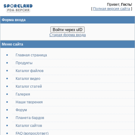
Привет,
Гость
!
[
Полная версия сайта
]
Форма входа
Войти через uID
Старая форма входа
Меню сайта
Главная страница
Продукты
Каталог файлов
Каталог видео
Каталог статей
Галерея
Наши творения
Форум
Планета бардов
Каталог сайтов
FAQ (вопрос/ответ)