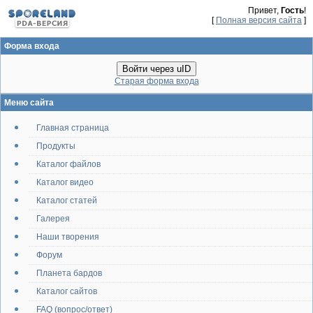
Привет,
Гость
!
[
Полная версия сайта
]
Форма входа
Войти через uID
Старая форма входа
Меню сайта
Главная страница
Продукты
Каталог файлов
Каталог видео
Каталог статей
Галерея
Наши творения
Форум
Планета бардов
Каталог сайтов
FAQ (вопрос/ответ)