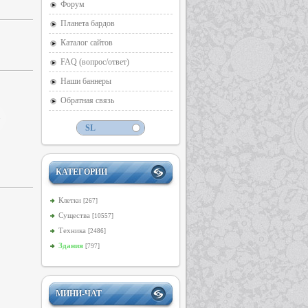
Форум
Планета бардов
Каталог сайтов
FAQ (вопрос/ответ)
Наши баннеры
Обратная связь
КАТЕГОРИИ
Клетки
[267]
Существа
[10557]
Техника
[2486]
Здания
[797]
МИНИ-ЧАТ