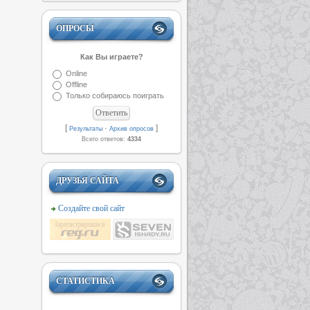
ОПРОСЫ
Как Вы играете?
Online
Offline
Только собираюсь поиграть
[
·
]
Результаты
Архив опросов
Всего ответов:
4334
ДРУЗЬЯ САЙТА
Создайте свой сайт
СТАТИСТИКА