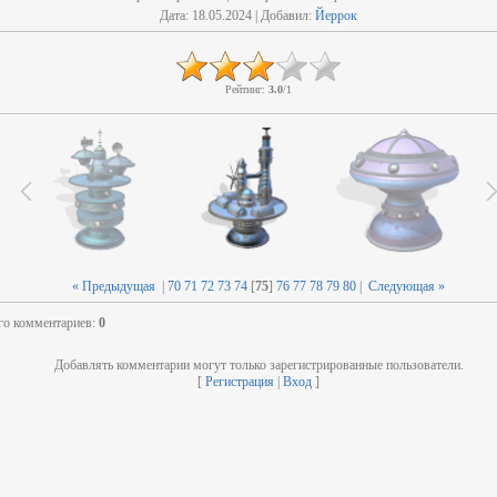
Дата
: 18.05.2024 |
Добавил
:
Йеррок
Рейтинг
:
3.0
/
1
« Предыдущая
|
70
71
72
73
74
[
75
]
76
77
78
79
80
|
Следующая »
го комментариев
:
0
Добавлять комментарии могут только зарегистрированные пользователи.
[
Регистрация
|
Вход
]