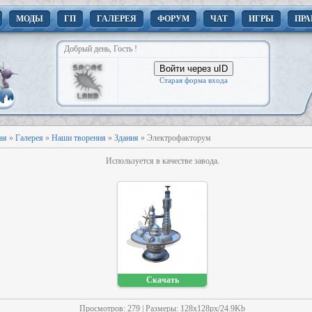
МОДЫ
ГП
ГАЛЕРЕЯ
ФОРУМ
ЧАТ
ИГРЫ
ПРА
Добрый день, Гость !
Войти через uID
Старая форма входа
ая
»
Галерея
»
Наши творения
»
Здания
» Электрофакторум
Используется в качестве завода.
Скачать
Просмотров
: 279 |
Размеры
: 128x128px/24.9Kb