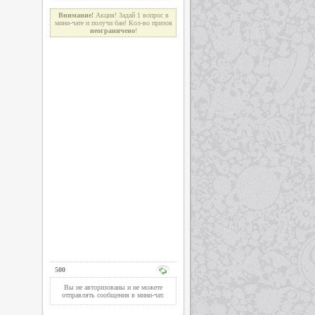
Внимание!
Акция! Задай 1 вопрос в
мини-чате и получи бан! Кол-во призов
неограниче
н
о
!
500
Вы не авторизованы и не можете
отправлять сообщения в мини-чат.