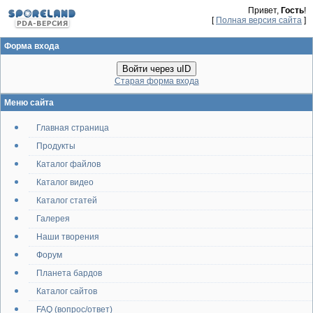
Привет,
Гость
!
[
Полная версия сайта
]
Форма входа
Войти через uID
Старая форма входа
Меню сайта
Главная страница
Продукты
Каталог файлов
Каталог видео
Каталог статей
Галерея
Наши творения
Форум
Планета бардов
Каталог сайтов
FAQ (вопрос/ответ)