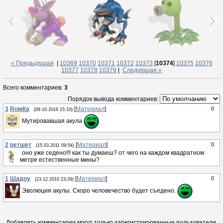
« Предыдущая
|
10369
10370
10371
10372
10373
[
10374
]
10375
10376
10377
10378
10379
|
Следующая »
Всего комментариев
:
3
Порядок вывода комментариев:
3
RомКа
[
Материал
]
0
(09.10.2016 15:10)
Мутировавшая акула
2
ретшет
[
Материал
]
0
(15.03.2011 09:54)
оно уже седено!!! как ты думаеш? от чего на каждом квадратном
метре естественные мины?
1
Шадоу
[
Материал
]
0
(23.12.2010 23:29)
Эволюция акулы. Скоро человечество будет съедено.
Добавлять комментарии могут только зарегистрированные пользователи.