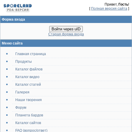
Привет,
Гость
!
[
Полная версия сайта
]
Форма входа
Войти через uID
Старая форма входа
Меню сайта
Главная страница
Продукты
Каталог файлов
Каталог видео
Каталог статей
Галерея
Наши творения
Форум
Планета бардов
Каталог сайтов
FAQ (вопрос/ответ)