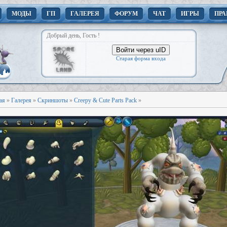
МОДЫ
ГП
ГАЛЕРЕЯ
ФОРУМ
ЧАТ
ИГРЫ
ПРА
Добрый день, Гость !
Войти через uID
Старая форма входа
ая
»
Галерея
»
Скриншоты
»
Creepy & Cute Parts Pack
»