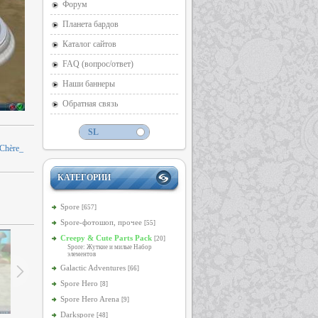
Форум
Планета бардов
Каталог сайтов
FAQ (вопрос/ответ)
Наши баннеры
Обратная связь
Chère_
КАТЕГОРИИ
Spore
[657]
Spore-фотошоп, прочее
[55]
Creepy & Cute Parts Pack
[20]
Spore: Жуткие и милые Набор
элементов
Galactic Adventures
[66]
Spore Hero
[8]
Spore Hero Arena
[9]
Darkspore
[48]