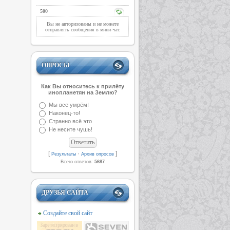
500
Вы не авторизованы и не можете
отправлять сообщения в мини-чат.
ОПРОСЫ
Как Вы относитесь к прилёту
инопланетян на Землю?
Мы все умрём!
Наконец-то!
Странно всё это
Не несите чушь!
[
·
]
Результаты
Архив опросов
Всего ответов:
5687
ДРУЗЬЯ САЙТА
Создайте свой сайт