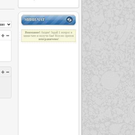
МИНИ-ЧАТ
Внимание!
Акция! Задай 1 вопрос в
мини-чате и получи бан! Кол-во призов
неограниче
н
о
!