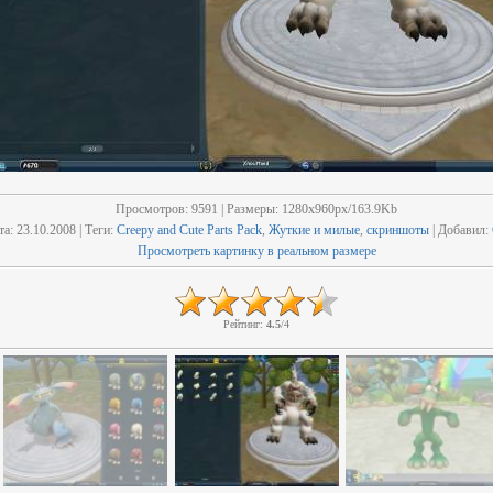
Просмотров
: 9591 |
Размеры
: 1280x960px/163.9Kb
та
: 23.10.2008 |
Теги
:
Creepy and Cute Parts Pack
,
Жуткие и милые
,
скриншоты
|
Добавил
:
Просмотреть картинку в реальном размере
Рейтинг
:
4.5
/
4