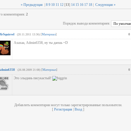
« Предыдущая
|
8
9
10
11
12
[
13
]
14
15
16
17
18
|
Следующая »
го комментариев
:
2
Порядок вывода комментариев:
MrSquirrel
[
Материал
]
0
(20.11.2011 13:36)
Ахахаа, Admin6358, ну ты даешь =D
Admin6358
[
Материал
]
0
(26.08.2009 21:08)
Это злыдинь писукастый!
Добавлять комментарии могут только зарегистрированные пользователи.
[
Регистрация
|
Вход
]