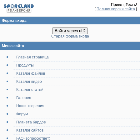
Привет,
Гость
!
[
Полная версия сайта
]
Форма входа
Войти через uID
Старая форма входа
Меню сайта
Главная страница
Продукты
Каталог файлов
Каталог видео
Каталог статей
Галерея
Наши творения
Форум
Планета бардов
Каталог сайтов
FAQ (вопрос/ответ)