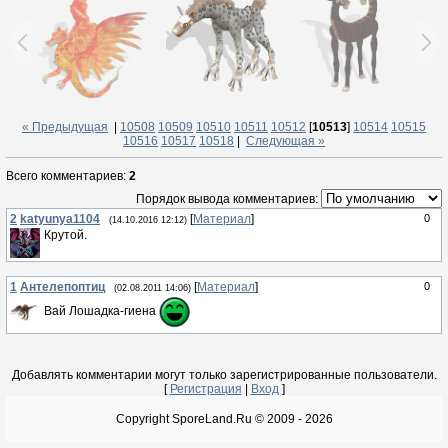
« Предыдущая
|
10508
10509
10510
10511
10512
[
10513
]
10514
10515
10516
10517
10518
|
Следующая »
Всего комментариев
:
2
Порядок вывода комментариев:
2
katyunya1104
[
Материал
]
0
(14.10.2016 12:12)
Крутой.
1
Антелепоптиц
[
Материал
]
0
(02.08.2011 14:06)
Вай Лошадка-гиена
Добавлять комментарии могут только зарегистрированные пользователи.
[
Регистрация
|
Вход
]
Copyright SporeLand.Ru © 2009 - 2026