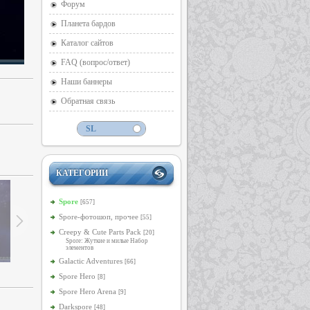
Форум
Планета бардов
Каталог сайтов
FAQ (вопрос/ответ)
Наши баннеры
Обратная связь
КАТЕГОРИИ
Spore
[657]
Spore-фотошоп, прочее
[55]
Creepy & Cute Parts Pack
[20]
Spore: Жуткие и милые Набор
элементов
Galactic Adventures
[66]
Spore Hero
[8]
Spore Hero Arena
[9]
Darkspore
[48]