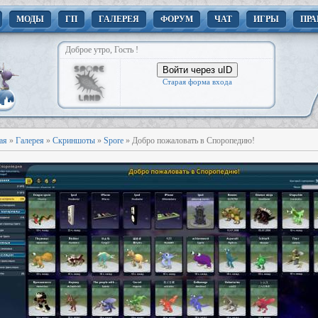
МОДЫ
ГП
ГАЛЕРЕЯ
ФОРУМ
ЧАТ
ИГРЫ
ПРА
Доброе утро, Гость !
Войти через uID
Старая форма входа
ая
»
Галерея
»
Скриншоты
»
Spore
» Добро пожаловать в Споропедию!