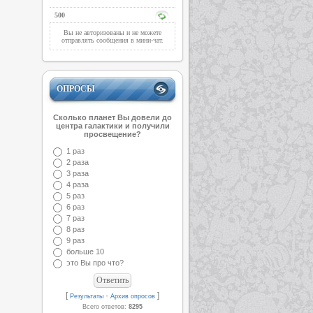
500
Вы не авторизованы и не можете
отправлять сообщения в мини-чат.
ОПРОСЫ
Сколько планет Вы довели до
центра галактики и получили
просвещение?
1 раз
2 раза
3 раза
4 раза
5 раз
6 раз
7 раз
8 раз
9 раз
больше 10
это Вы про что?
[
·
]
Результаты
Архив опросов
Всего ответов:
8295