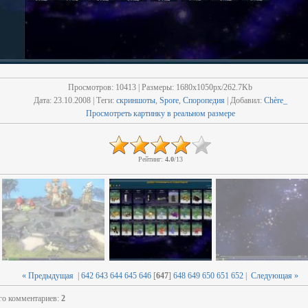
Просмотров
: 10413 |
Размеры
: 1680x1050px/262.7Kb
Дата
: 23.10.2008 |
Теги
:
скриншоты
,
Spore
,
Споропедия
|
Добавил
:
Chère_
Просмотреть картинку в реальном размере
Рейтинг
:
4.0
/
13
« Предыдущая
|
642
643
644
645
646
[
647
]
648
649
650
651
652
|
Следующая »
го комментариев
:
2