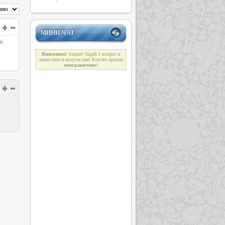
МИНИ-ЧАТ
ак
Внимание!
Акция! Задай 1 вопрос в
мини-чате и получи бан! Кол-во призов
неограниче
н
о
!