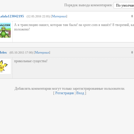
Порядок вывода комментариев:
Lalala123042195
[
Материал
]
0
(12.05.2016 22:05)
А я трансляцию нашел, которая там была! на spore.com я нашёл! 8 творений, к
положено!
Helex
[
Материал
]
0
(05.10.2015 17:00)
прикольные существа!
Добавлять комментарии могут только зарегистрированные пользователи.
[
Регистрация
|
Вход
]