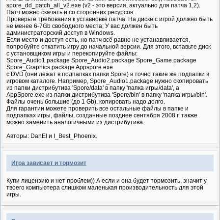
spore_dd_patch_all_v2.exe (v2 - это версия, актуально для патча 1,2).
Патч можно скачать и со сторонних ресурсов.
Проверьте требования к уставновке патча: На диске с игрой должно быть
не менее 6-7Gb свободного места; У вас должен быть
администраторский доступ в Windows.
Если место и доступ есть, но патч всё равно не устанавливается,
попробуйте откатить игру до начальной версии. Для этого, вставьте диск
с установщиком игры и перекопируйте файлы:
Spore_Audio1.package Spore_Audio2.package Spore_Game.package
Spore_Graphics.package Appspore.exe
с DVD (они лежат в подпапках папки Spore) в точно такие же подпапки в
игровом каталоге. Например, Spore_Audio1.package нужно скопировать
из папки дистрибутива 'Spore/data' в папку 'папка игры/data', а
AppSpore.exe из папки дистрибутива 'Spore/bin' в папку 'папка игры/bin'.
Файлы очень большие (до 1 Gb), копировать надо долго.
Для гарантии можете проверить все остальные файлы в папке и
подпапках игры, файлы, созданные позднее сентября 2008 г. также
можно заменить аналогичными из дистрибутива.
Авторы: DanEl и I_Best_Phoenix.
Игра зависает и тормозит
Купи лицензию и нет проблем)) А если и она будет тормозить, значит у
твоего компьютера слишком маленькая производительность для этой
игры.