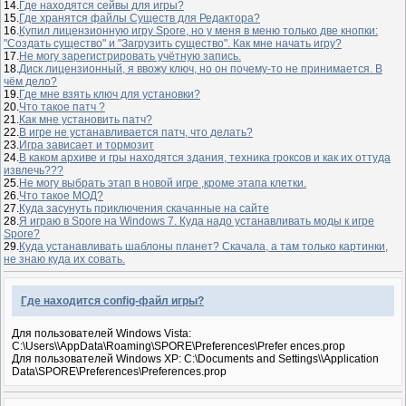
14.
Где находятся сейвы для игры?
15.
Где хранятся файлы Существ для Редактора?
16.
Купил лицензионную игру Spore, но у меня в меню только две кнопки:
"Создать существо" и "Загрузить существо". Как мне начать игру?
17.
Не могу зарегистрировать учётную запись.
18.
Диск лицензионный, я ввожу ключ, но он почему-то не принимается. В
чём дело?
19.
Где мне взять ключ для установки?
20.
Что такое патч ?
21.
Как мне установить патч?
22.
В игре не устанавливается патч, что делать?
23.
Игра зависает и тормозит
24.
В каком архиве и гры находятся здания, техника гроксов и как их оттуда
извлечь???
25.
Не могу выбрать этап в новой игре ,кроме этапа клетки.
26.
Что такое МОД?
27.
Куда засунуть приключения скачанные на сайте
28.
Я играю в Spore на Windows 7. Куда надо устанавливать моды к игре
Spore?
29.
Куда устанавливать шаблоны планет? Скачала, а там только картинки,
не знаю куда их совать.
Где находится config-файл игры?
Для пользователей Windows Vista:
C:\Users\\AppData\Roaming\SPORE\Preferences\Prefer ences.prop
Для пользователей Windows XP: C:\Documents and Settings\\Application
Data\SPORE\Preferences\Preferences.prop