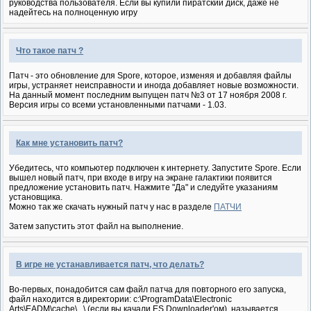
руководства пользователя. Если вы купили пиратский диск, даже не
надейтесь на полноценную игру
Что такое патч ?
Патч - это обновление для Spore, которое, изменяя и добавляя файлы
игры, устраняет неисправности и иногда добавляет новые возможности.
На данный момент последним выпущен патч №3 от 17 ноября 2008 г.
Версия игры со всеми установленными патчами - 1.03.
Как мне установить патч?
Убедитесь, что компьютер подключен к интернету. Запустите Spore. Если
вышел новый патч, при входе в игру на экране галактики появится
предложение установить патч. Нажмите "Да" и следуйте указаниям
установщика.
Можно так же скачать нужный патч у нас в разделе
ПАТЧИ
Затем запустить этот файл на выполнение.
В игре не устанавливается патч, что делать?
Во-первых, понадобится сам файл патча для повторного его запуска,
файл находится в директории: c:\ProgramData\Electronic
Arts\EADM\cache\...\ (если вы качали ES Downloader'ом), называется