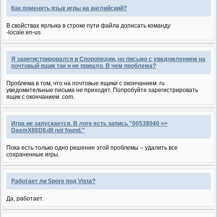
Как поменять язык игры на английский?
В свойствах ярлыка в строке пути файла дописать команду
-locale:en-us
Я зарегистрировался в Споропедии, но письмо с уведомлением на
почтовый ящик так и не пришло. В чем проблема?
Проблема в том, что на почтовые ящики с окончанием .ru
уведомительные письма не приходят. Попробуйте зарегистрировать
ящик с окончанием .com.
Игра не запускается. В логе есть запись "00538040 =>
DasmX86Dll.dll not found."
Пока есть только одно решение этой проблемы – удалить все
сохраненные игры.
Работает ли Spore под Vista?
Да, работает.