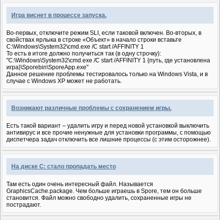
Игра виснет в процессе запуска.
Во-первых, отключите режим SLI, если таковой включен. Во-вторых, в
свойствах ярлыка в строке «Объект» в начало строки вставьте
C:\Windows\System32\cmd.exe /C start /AFFINITY 1
То есть в итоге должно получиться так (в одну строчку):
"C:\Windows\System32\cmd.exe /C start /AFFINITY 1 {путь, где установлена
игра}\Sporebin\SporeApp.exe"
Данное решение проблемы тестировалось только на Windows Vista, и в
случае с Windows XP может не работать.
Возникают различные проблемы с сохранением игры.
Есть такой вариант – удалить игру и перед новой установкой выключить
антивирус и все прочие ненужные для установки программы, с помощью
диспетчера задач отключить все лишние процессы (с этим осторожнее).
На диске С: стало пропадать место
Там есть один очень интересный файл. Называется
GraphicsCache.package. Чем больше играешь в Spore, тем он больше
становится. Файл можно свободно удалить, сохраненные игры не
пострадают.