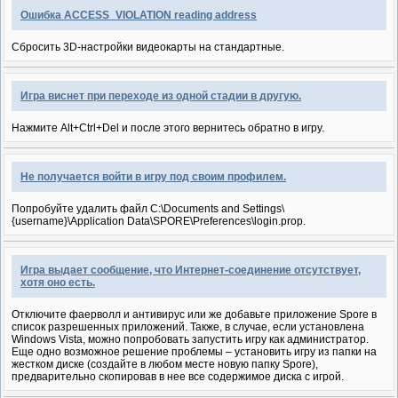
Ошибка ACCESS_VIOLATION reading address
Сбросить 3D-настройки видеокарты на стандартные.
Игра виснет при переходе из одной стадии в другую.
Нажмите Alt+Ctrl+Del и после этого вернитесь обратно в игру.
Не получается войти в игру под своим профилем.
Попробуйте удалить файл C:\Documents and Settings\
{username}\Application Data\SPORE\Preferences\login.prop.
Игра выдает сообщение, что Интернет-соединение отсутствует,
хотя оно есть.
Отключите фаерволл и антивирус или же добавьте приложение Spore в
список разрешенных приложений. Также, в случае, если установлена
Windows Vista, можно попробовать запустить игру как администратор.
Еще одно возможное решение проблемы – установить игру из папки на
жестком диске (создайте в любом месте новую папку Spore),
предварительно скопировав в нее все содержимое диска с игрой.