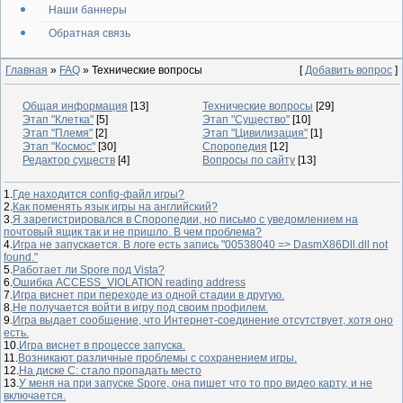
Наши баннеры
Обратная связь
Главная
»
FAQ
»
Технические вопросы
[
Добавить вопрос
]
Общая информация
[13]
Технические вопросы
[29]
Этап "Клетка"
[5]
Этап "Существо"
[10]
Этап "Племя"
[2]
Этап "Цивилизация"
[1]
Этап "Космос"
[30]
Споропедия
[12]
Редактор существ
[4]
Вопросы по сайту
[13]
1.
Где находится config-файл игры?
2.
Как поменять язык игры на английский?
3.
Я зарегистрировался в Споропедии, но письмо с уведомлением на
почтовый ящик так и не пришло. В чем проблема?
4.
Игра не запускается. В логе есть запись "00538040 => DasmX86Dll.dll not
found."
5.
Работает ли Spore под Vista?
6.
Ошибка ACCESS_VIOLATION reading address
7.
Игра виснет при переходе из одной стадии в другую.
8.
Не получается войти в игру под своим профилем.
9.
Игра выдает сообщение, что Интернет-соединение отсутствует, хотя оно
есть.
10.
Игра виснет в процессе запуска.
11.
Возникают различные проблемы с сохранением игры.
12.
На диске С: стало пропадать место
13.
У меня на при запуске Spore, она пишет что то про видео карту, и не
включается.