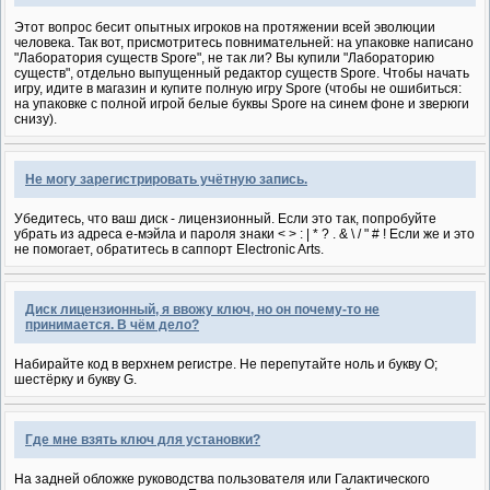
Этот вопрос бесит опытных игроков на протяжении всей эволюции
человека. Так вот, присмотритесь повнимательней: на упаковке написано
"Лаборатория существ Spore", не так ли? Вы купили "Лабораторию
существ", отдельно выпущенный редактор существ Spore. Чтобы начать
игру, идите в магазин и купите полную игру Spore (чтобы не ошибиться:
на упаковке с полной игрой белые буквы Spore на синем фоне и зверюги
снизу).
Не могу зарегистрировать учётную запись.
Убедитесь, что ваш диск - лицензионный. Если это так, попробуйте
убрать из адреса е-мэйла и пароля знаки < > : | * ? . & \ / " # ! Если же и это
не помогает, обратитесь в саппорт Electronic Arts.
Диск лицензионный, я ввожу ключ, но он почему-то не
принимается. В чём дело?
Набирайте код в верхнем регистре. Не перепутайте ноль и букву O;
шестёрку и букву G.
Где мне взять ключ для установки?
На задней обложке руководства пользователя или Галактического