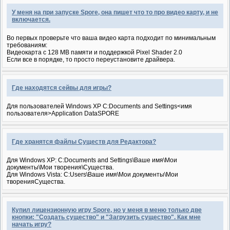
У меня на при запуске Spore, она пишет что то про видео карту, и не
включается.
Во первых проверьте что ваша видео карта подходит по минимальным
требованиям:
Видеокарта с 128 MB памяти и поддержкой Pixel Shader 2.0
Если все в порядке, то просто переустановите драйвера.
Где находятся сейвы для игры?
Для пользователей Windows XP C:Documents and Settings<имя
пользователя>Application DataSPORE
Где хранятся файлы Существ для Редактора?
Для Windows XP: C:Documents and Settings\Ваше имя\Мои
документы\Мои творения\Существа.
Для Windows Vista: C:Users\Ваше имя\Мои документы\Мои
творенияСущества.
Купил лицензионную игру Spore, но у меня в меню только две
кнопки: "Создать существо" и "Загрузить существо". Как мне
начать игру?