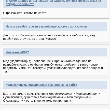
В каком архиве и гры находятся здания, техника гроксов и как их
оттуда извлечь???
О гроксах есть статья на сайте.
Не могу выбрать этап в новой игре ,кроме этапа клетки.
Для того чтобы получить возможность выбирать любой этап, надо
пройти всю игру т.е. до этапа "Космос".
Что такое МОД?
Мод (модификация) - дополнение к игре, обычно созданное не
разработчиками, а ее фанатами. Он может добавлять в игру новые
предметы, изменять текстуры, усложнять/упрощать игровой процесс и
т.д.
Куда засунуть приключения скачанные на сайте
Картинку самого приключения в
Мои документы -> Мои творения ->
Приключения
, существа в
Мои документы -> Мои творения ->
Существа
, ну и остальное по тому же принципу.